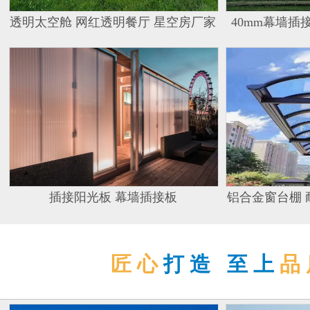
透明太空舱 网红透明餐厅 星空房厂家
40mm幕墙插
插接阳光板 幕墙插接板
铝合金窗台棚 
匠心
打造 至上
品